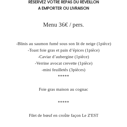
RÉSERVEZ VOTRE REPAS DU RÉVEILLON
A EMPORTER OU LIVRAISON
Menu 36€ / pers.
Assiette apéritive du chef
-Blinis au saumon fumé sous son lit de neige (1pièce)
-Toast foie gras et pain d’épices (1pièce)
-Caviar d’aubergine (1pièce)
-Verrine avocat crevette (1pièce)
-mini feuilletés (3pièces)
*****
Entrée
Foie gras maison au cognac
Compoté d’oignons et ses toasts
*****
Plat 
Filet de bœuf en croûte façon Le Z'EST
Duxelles de champignons écrasé de pommes de terre à l’huile de 